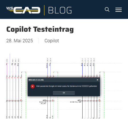
Skip
Menu
to
search
main
content
Copilot Testeintrag
28. Mai 2025
Copilot