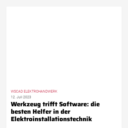
Werkzeug
trifft
Software:
die
besten
Helfer
in
der
Elektroinstallationstechnik
WSCAD ELEKTROHANDWERK
12. Juli 2023
Werkzeug trifft Software: die
besten Helfer in der
Elektroinstallationstechnik