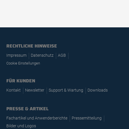
RECHTLICHE HINWEISE
Impressum
Datenschutz
AGB
Cookie Einstellungen
FÜR KUNDEN
Kontakt
Newsletter
Support & Wartung
Downloads
PRESSE & ARTIKEL
Fachartikel und Anwenderberichte
Pressemitteilung
Bilder und Logos