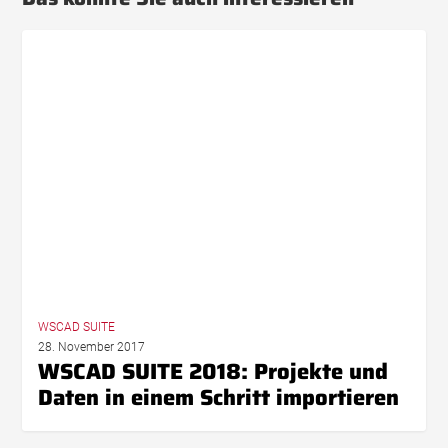
WSCAD
SUITE
2018:
Projekte
und
Daten
in
einem
Schritt
importieren
WSCAD SUITE
28. November 2017
WSCAD SUITE 2018: Projekte und
Daten in einem Schritt importieren