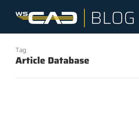
Skip
to
main
content
Tag
Article Database