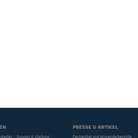
EN
PRESSE & ARTIKEL
sletter
Support & Wartung
Fachartikel und Anwenderberichte