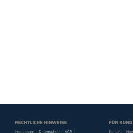
RECHTLICHE HINWEISE
FÜR KUND
Impressum
Datenschutz
AGB
Kontakt
New