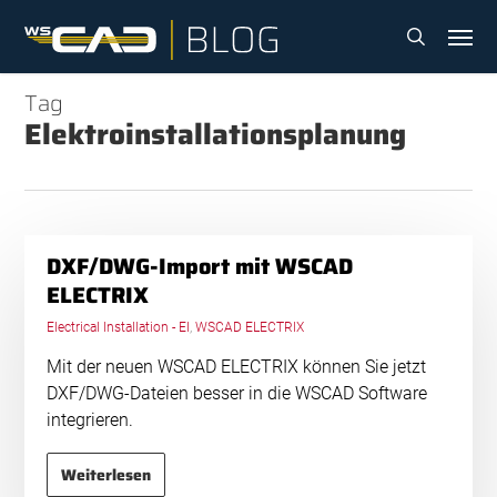
Skip
Menu
to
search
main
content
Tag
Elektroinstallationsplanung
DXF/DWG-Import mit WSCAD
ELECTRIX
Electrical Installation - EI
,
WSCAD ELECTRIX
Mit der neuen WSCAD ELECTRIX können Sie jetzt
DXF/DWG-Dateien besser in die WSCAD Software
integrieren.
Weiterlesen