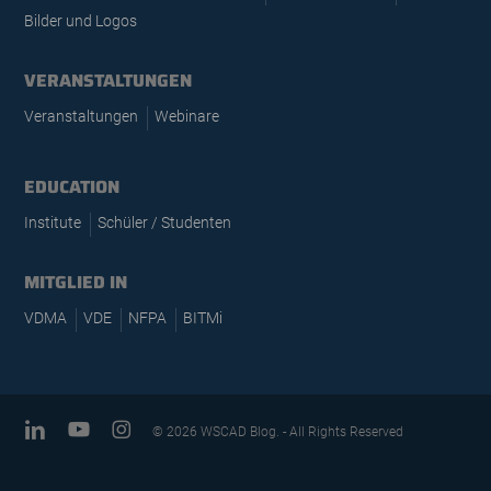
Bilder und Logos
VERANSTALTUNGEN
Veranstaltungen
Webinare
EDUCATION
Institute
Schüler / Studenten
MITGLIED IN
VDMA
VDE
NFPA
BITMi
linkedin
youtube
instagram
© 2026 WSCAD Blog. - All Rights Reserved