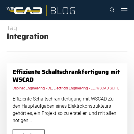
Skip
Menu
to
search
main
content
Tag
Integration
Effiziente Schaltschrankfertigung mit
WSCAD
Cabinet Engineering - CE
,
Electrical Engineering - EE
,
WSCAD SUITE
Effiziente Schaltschrankfertigung mit WSCAD Zu
den Hauptaufgaben eines Elektrokonstrukteurs
gehört es, ein Projekt so zu erstellen und mit allen
nötigen...